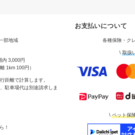
お支払いについて
一部地域
各種保険・ク
\
取扱
内 3,000円
 1km 100円）
行距離で計算します。
、駐車場代は別途請求しま
\
ペット保
から！